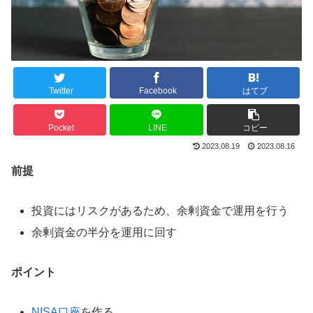
Twitter
Facebook
はてブ
Pocket
LINE
コピー
2023.08.19
2023.08.16
前提
投資にはリスクがあるため、余剰資金で運用を行う
余剰資金の半分を運用に回す
ポイント
NISA口座
を作る